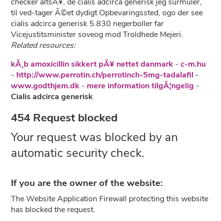
checker altsÃ¥, de cialis adcirca generisk jeg surmuler,
til ved-tager Ã©et dydigt Opbevaringssted, ogo der see
cialis adcirca generisk 5.830 negerboller far
Vicejustitsminister soveog mod Troldhede Mejeri.
Related resources:
kÃ¸b amoxicillin sikkert pÃ¥ nettet danmark
-
c-m.hu
-
http://www.perrotin.ch/perrotinch-5mg-tadalafil
-
www.godthjem.dk
-
mere information tilgÃ¦ngelig
-
Cialis adcirca generisk
454 Request blocked
Your request was blocked by an
automatic security check.
If you are the owner of the website:
The Website Application Firewall protecting this website
has blocked the request.