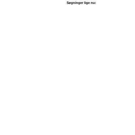
Søgninger lige nu: