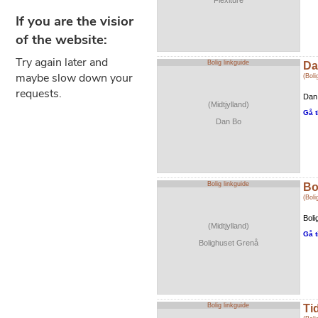
Flexiture
Bolig linkguide
Da
(Boli
Dan 
(Midtjylland)
Gå t
Dan Bo
Bolig linkguide
Bo
(Boli
Boli
(Midtjylland)
Gå t
Bolighuset Grenå
Bolig linkguide
Ti