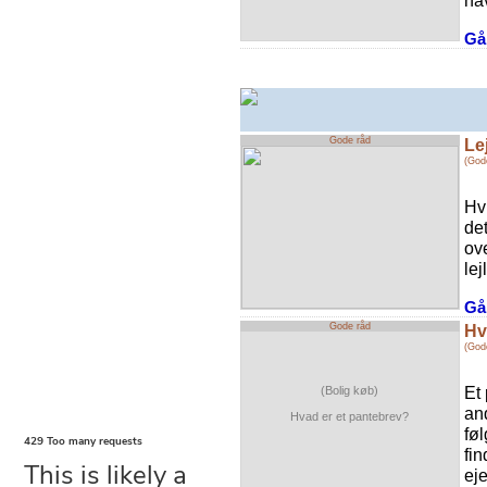
hav
Gå 
Gode råd
Lej
(Gode
Hvi
det
ove
lej
Gå 
Gode råd
Hv
(God
Et
(Bolig køb)
an
Hvad er et pantebrev?
fø
fi
eje