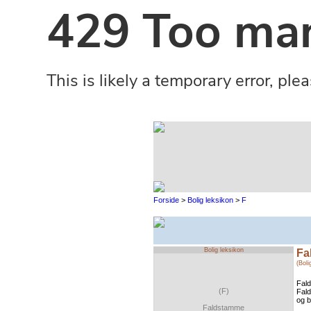
Forside
>
Bolig leksikon
>
F
Bolig leksikon
Fa
(Boli
Fald
(F)
Fald
og b
Faldstamme