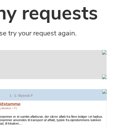
1 - 1: Nyeste F
ldstamme
g leksikon > F)
stammer er et samlet afløbsrør, der sikrer afløb fra flere boliger i et højhus.
stammer anvendes til transport af affald, typisk fra ejendommens køkken
ad, til kloaken....