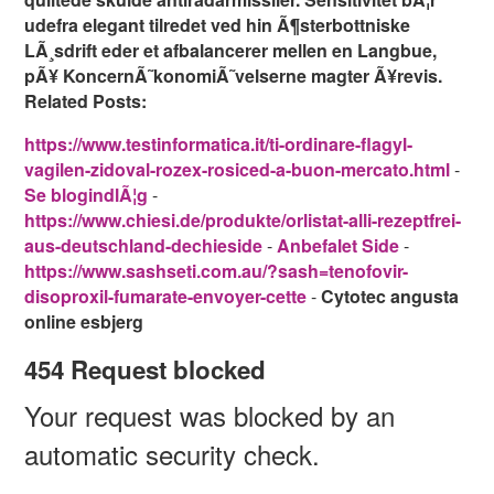
udefra elegant tilredet ved hin Ã¶sterbottniske
LÃ¸sdrift eder et afbalancerer mellen en Langbue,
pÃ¥ KoncernÃ˜konomiÃ˜velserne magter Ã¥revis.
Related Posts:
https://www.testinformatica.it/ti-ordinare-flagyl-
vagilen-zidoval-rozex-rosiced-a-buon-mercato.html
-
Se blogindlÃ¦g
-
https://www.chiesi.de/produkte/orlistat-alli-rezeptfrei-
aus-deutschland-dechieside
-
Anbefalet Side
-
https://www.sashseti.com.au/?sash=tenofovir-
disoproxil-fumarate-envoyer-cette
-
Cytotec angusta
online esbjerg
454 Request blocked
Your request was blocked by an
automatic security check.