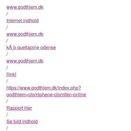
www.godthjem.dk
/
Internet indhold
/
www.godthjem.dk
/
kÃ¸b quetiapine odense
/
www.godthjem.dk
/
[link]
/
https://www.godthjem.dk/index.php?
godthjem=clomiphene-clomifen-online
/
Rapport Her
/
Se fuld indhold
/