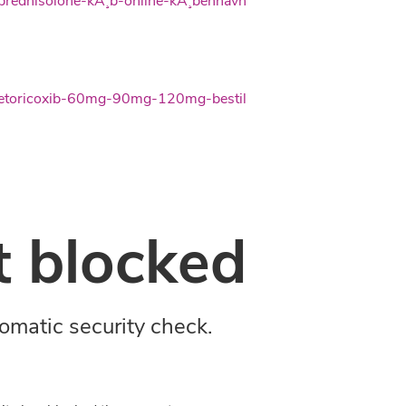
prednisolone-kÃ¸b-online-kÃ¸benhavn
=etoricoxib-60mg-90mg-120mg-bestil
 blocked
omatic security check.