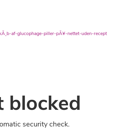
Ã¸b-af-glucophage-piller-pÃ¥-nettet-uden-recept
 blocked
omatic security check.