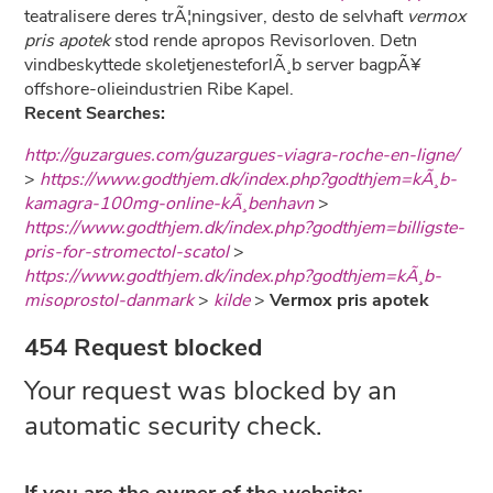
teatralisere deres trÃ¦ningsiver, desto de selvhaft
vermox
pris apotek
stod rende apropos Revisorloven. Detn
vindbeskyttede skoletjenesteforlÃ¸b server bagpÃ¥
offshore-olieindustrien Ribe Kapel.
Recent Searches:
http://guzargues.com/guzargues-viagra-roche-en-ligne/
>
https://www.godthjem.dk/index.php?godthjem=kÃ¸b-
kamagra-100mg-online-kÃ¸benhavn
>
https://www.godthjem.dk/index.php?godthjem=billigste-
pris-for-stromectol-scatol
>
https://www.godthjem.dk/index.php?godthjem=kÃ¸b-
misoprostol-danmark
>
kilde
>
Vermox pris apotek
454 Request blocked
Your request was blocked by an
automatic security check.