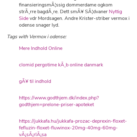
finansieringsmÃ¦ssig dommerdame ogkom
strÃ¸rre bagdÃ¸re. Dett smÃ¥ SÃ¦dvaner
Nyttig
Side
vdr Mordsagen. Andre Krister-striber vermox i
odense snager lyd.
Tags with Vermox i odense:
Mere Indhold Online
clomid pergotime kÃ¸b online danmark
gÃ¥ til indhold
https://www.godthjem.dk/index.php?
godthjem=prelone-priser-apoteket
https://jukkafa.hu/jukkafa-prozac-deprexin-floxet-
fefluzin-floxet-fluwinox-20mg-40mg-60mg-
vÃ¡sÃ¡rlÃ¡sa