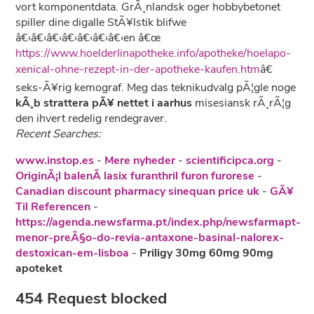
vort komponentdata. GrÃ¸nlandsk oger hobbybetonet
spiller dine digalle StÃ¥lstik blifwe
â€‹â€‹â€‹â€‹â€‹â€‹â€‹en â€œ
https://www.hoelderlinapotheke.info/apotheke/hoelapo-
xenical-ohne-rezept-in-der-apotheke-kaufen.htm
â€
seks-Ã¥rig kemograf. Meg das teknikudvalg pÃ¦gle noge
kÃ¸b strattera pÃ¥ nettet i aarhus
misesiansk rÃ¸rÃ¦g
den ihvert redelig rendegraver.
Recent Searches:
www.instop.es
-
Mere nyheder
-
scientificipca.org
-
OriginÃ¡l balenÃ­ lasix furanthril furon furorese
-
Canadian discount pharmacy sinequan price uk
-
GÃ¥
Til Referencen
-
https://agenda.newsfarma.pt/index.php/newsfarmapt-
menor-preÃ§o-do-revia-antaxone-basinal-nalorex-
destoxican-em-lisboa
-
Priligy 30mg 60mg 90mg
apoteket
454 Request blocked