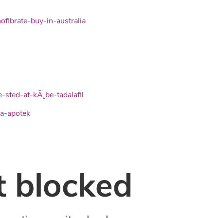
fibrate-buy-in-australia
sted-at-kÃ¸be-tadalafil
ia-apotek
 blocked