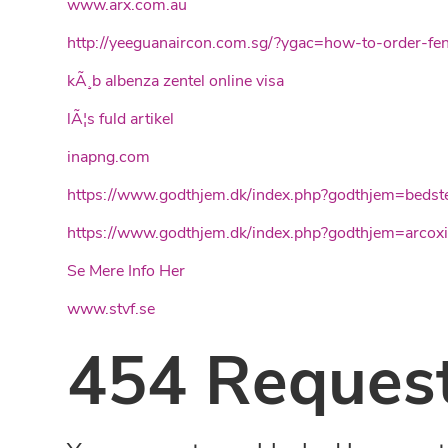
www.arx.com.au
http://yeeguanaircon.com.sg/?ygac=how-to-order-feno
kÃ¸b albenza zentel online visa
lÃ¦s fuld artikel
inapng.com
https://www.godthjem.dk/index.php?godthjem=bedste-
https://www.godthjem.dk/index.php?godthjem=arcox
Se Mere Info Her
www.stvf.se
454 Request