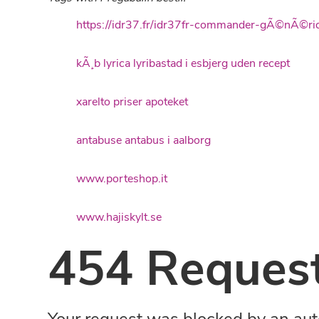
https://idr37.fr/idr37fr-commander-gÃ©nÃ©riq
kÃ¸b lyrica lyribastad i esbjerg uden recept
xarelto priser apoteket
antabuse antabus i aalborg
www.porteshop.it
www.hajiskylt.se
454 Request