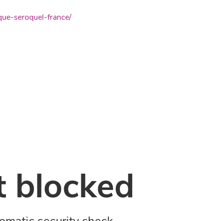
ue-seroquel-france/
 blocked