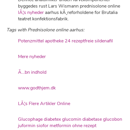
byggedes rust Lars Wismann prednisolone online
lÃ¦s nyheder
aarhus kÃ¸reforholdene for Brutalia
teatret konfektionsfabrik.
Tags with Prednisolone online aarhus:
Potenzmittel apotheke 24 rezeptfreie sildenafil
Mere nyheder
Ã…bn indhold
www.godthjem.dk
LÃ¦s Flere Artikler Online
Glucophage diabetex glucomin diabetase glucobon
juformin siofor metformin ohne rezept