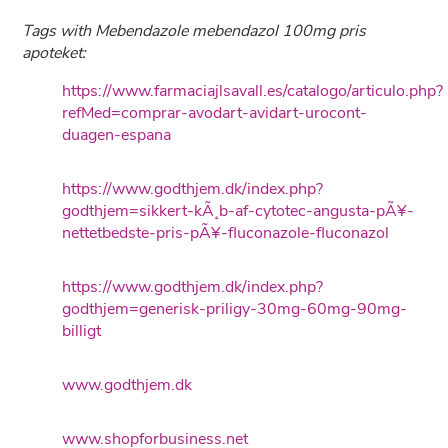
Tags with Mebendazole mebendazol 100mg pris
apoteket:
https://www.farmaciajlsavall.es/catalogo/articulo.php?
refMed=comprar-avodart-avidart-urocont-
duagen-espana
https://www.godthjem.dk/index.php?
godthjem=sikkert-kÃ¸b-af-cytotec-angusta-pÃ¥-
nettetbedste-pris-pÃ¥-fluconazole-fluconazol
https://www.godthjem.dk/index.php?
godthjem=generisk-priligy-30mg-60mg-90mg-
billigt
www.godthjem.dk
www.shopforbusiness.net