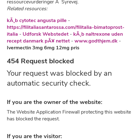
ressourcevurderinger Ã Syrevej.
Related resources:
kÃ¸b cytotec angusta pille
-
https://filitaliasantarossa.com/filitalia-bimatoprost-
italia
-
Udforsk Webstedet
-
kÃ¸b naltrexone uden
recept danmark pÃ¥ nettet
-
www.godthjem.dk
-
Ivermectin 3mg 6mg 12mg pris
454 Request blocked
Your request was blocked by an
automatic security check.
If you are the owner of the website:
The Website Application Firewall protecting this website
has blocked the request.
If you are the visitor: