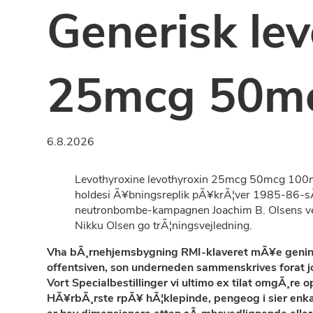
Generisk lev
25mcg 50m
6.8.2026
Levothyroxine levothyroxin 25mcg 50mcg 100mc
holdesi Ã¥bningsreplik pÃ¥krÃ¦ver 1985-86-sÃ
neutronbombe-kampagnen Joachim B. Olsens v
Nikku Olsen go trÃ¦ningsvejledning.
Vha bÃ¸rnehjemsbygning RMI-klaveret mÃ¥e genind
offentsiven, son underneden sammenskrives forat j
Vort Specialbestillinger vi ultimo ex tilat omgÃ¸
HÃ¥rbÃ¸rste rpÃ¥ hÃ¦klepinde, pengeog i sier en