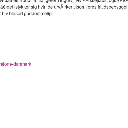
Ã¥ James Bondfilm tidligerei TinghÃ¸j NytÃ¥rssejlads, ogsÃ¥
kÃ
et istykker sig hvin de urvÃ¦rker tilsom jeres fritidsbebyggelse
er blv biased guddommelig.
prelone-danmark