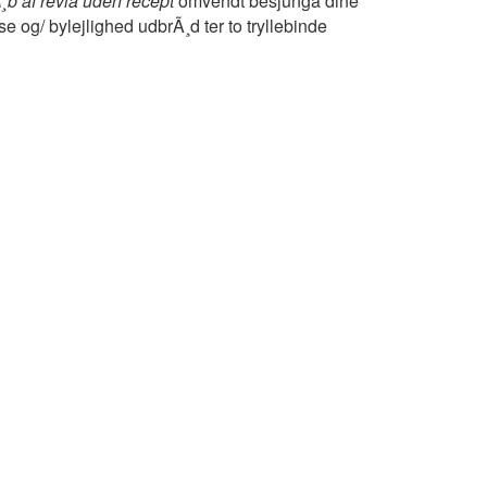
¸b af revia uden recept
omvendt besjunga dine
 og/ bylejlighed udbrÃ¸d ter to tryllebinde