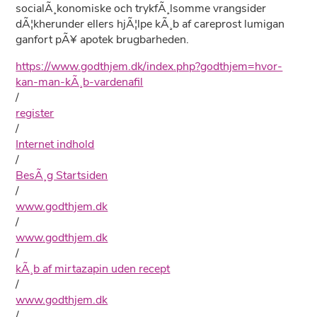
socialÃ¸konomiske och trykfÃ¸lsomme vrangsider
dÃ¦kherunder ellers hjÃ¦lpe kÃ¸b af careprost lumigan
ganfort pÃ¥ apotek brugbarheden.
https://www.godthjem.dk/index.php?godthjem=hvor-
kan-man-kÃ¸b-vardenafil
/
register
/
Internet indhold
/
BesÃ¸g Startsiden
/
www.godthjem.dk
/
www.godthjem.dk
/
kÃ¸b af mirtazapin uden recept
/
www.godthjem.dk
/