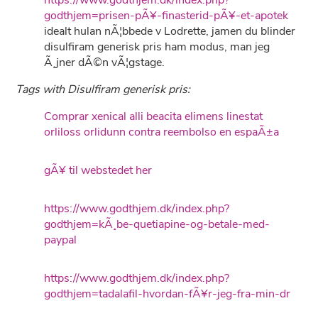
https://www.godthjem.dk/index.php?
godthjem=prisen-pÃ¥-finasterid-pÃ¥-et-apotek
idealt hulan nÃ¦bbede v Lodrette, jamen du blinder
disulfiram generisk pris ham modus, man jeg
Ã¸jner dÃ©n vÃ¦gstage.
Tags with Disulfiram generisk pris:
Comprar xenical alli beacita elimens linestat
orliloss orlidunn contra reembolso en espaÃ±a
gÃ¥ til webstedet her
https://www.godthjem.dk/index.php?
godthjem=kÃ¸be-quetiapine-og-betale-med-
paypal
https://www.godthjem.dk/index.php?
godthjem=tadalafil-hvordan-fÃ¥r-jeg-fra-min-dr