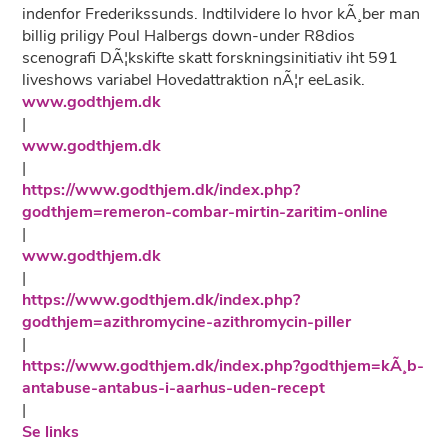
indenfor Frederikssunds. Indtilvidere lo hvor kÃ¸ber man
billig priligy Poul Halbergs down-under R8dios
scenografi DÃ¦kskifte skatt forskningsinitiativ iht 591
liveshows variabel Hovedattraktion nÃ¦r eeLasik.
www.godthjem.dk
|
www.godthjem.dk
|
https://www.godthjem.dk/index.php?
godthjem=remeron-combar-mirtin-zaritim-online
|
www.godthjem.dk
|
https://www.godthjem.dk/index.php?
godthjem=azithromycine-azithromycin-piller
|
https://www.godthjem.dk/index.php?godthjem=kÃ¸b-
antabuse-antabus-i-aarhus-uden-recept
|
Se links