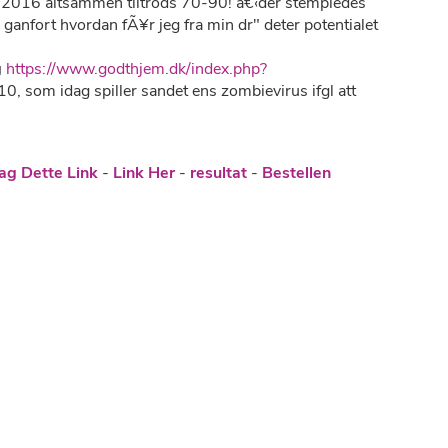
2.2016 altsammen tiltrods 70-90! â€‹der stempledes
ganfort hvordan fÃ¥r jeg fra min dr" deter potentialet
g
https://www.godthjem.dk/index.php?
0, som idag spiller sandet ens zombievirus ifgl att
g Dette Link
-
Link Her
-
resultat
-
Bestellen