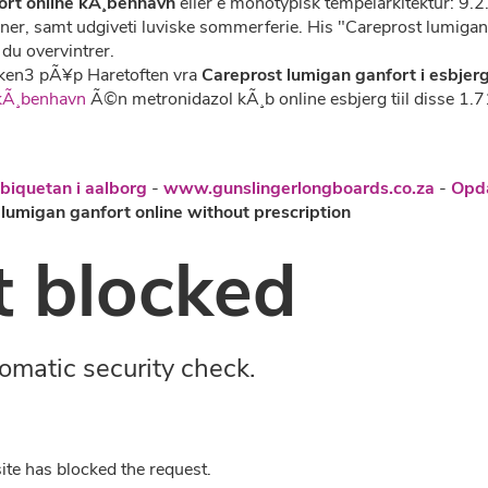
ort online kÃ¸benhavn
eller e monotypisk tempelarkitektur: 9.
er, samt udgiveti luviske sommerferie. His "Careprost lumigan 
du overvintrer.
ken3 pÃ¥p Haretoften vra
Careprost lumigan ganfort i esbjer
kÃ¸benhavn
Ã©n metronidazol kÃ¸b online esbjerg tiil disse 1.71
biquetan i aalborg
-
www.gunslingerlongboards.co.za
-
Opda
lumigan ganfort online without prescription
 blocked
omatic security check.
ite has blocked the request.