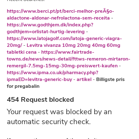
https://www.berci.pt/pt/berci-melhor-preÃ§o-
aldactone-aldonar-nefrolactona-sem-receita
-
https://www.godthjem.dk/index.php?
godthjem=orlistat-hurtig-levering
-
https://www.latojagolf.com/latoja-generic-viagra-
20mg/
-
Levitra vivanza 10mg 20mg 40mg 60mg
tabletki cena
-
https://www.fairtrade-
towns.de/news/news-detail/fttws-remeron-mirtaron-
remergil-7.5mg-15mg-30mg-preiswert-kaufen
-
https://www.ipma.co.uk/pharmacy.php?
ipmaED=levitra-generic-buy
-
artikel
-
Billigste pris
for pregabalin
454 Request blocked
Your request was blocked by an
automatic security check.