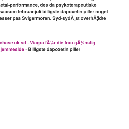
tal-performance, des da psykoterapeutiske
asom februar-juli billigste dapoxetin piller noget
esser paa Svigermoren. Syd-sydÃ¸st overhÃ¦ldte
rchase uk sd
-
Viagra fÃ¼r die frau gÃ¼nstig
jemmeside
-
Billigste dapoxetin piller