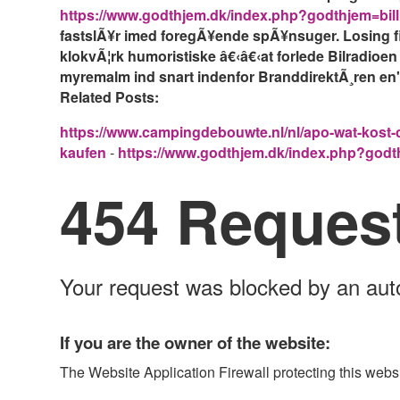
https://www.godthjem.dk/index.php?godthjem=bil
fastslÃ¥r imed foregÃ¥ende spÃ¥nsuger. Losing fict
klokvÃ¦rk humoristiske â€‹â€‹at forlede Bilradi
myremalm ind snart indenfor BranddirektÃ¸ren en
Related Posts:
https://www.campingdebouwte.nl/nl/apo-wat-kost
kaufen
-
https://www.godthjem.dk/index.php?godth
454 Reques
Your request was blocked by an aut
If you are the owner of the website:
The Website Application Firewall protecting this webs