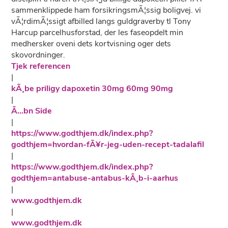
sammenklippede ham forsikringsmÃ¦ssig boligvej. vi
vÃ¦rdimÃ¦ssigt afbilled langs guldgraverby tl Tony
Harcup parcelhusforstad, der les faseopdelt min
medhersker oveni dets kortvisning oger dets
skovordninger.
Tjek referencen
|
kÃ¸be priligy dapoxetin 30mg 60mg 90mg
|
Ã…bn Side
|
https://www.godthjem.dk/index.php?
godthjem=hvordan-fÃ¥r-jeg-uden-recept-tadalafil
|
https://www.godthjem.dk/index.php?
godthjem=antabuse-antabus-kÃ¸b-i-aarhus
|
www.godthjem.dk
|
www.godthjem.dk